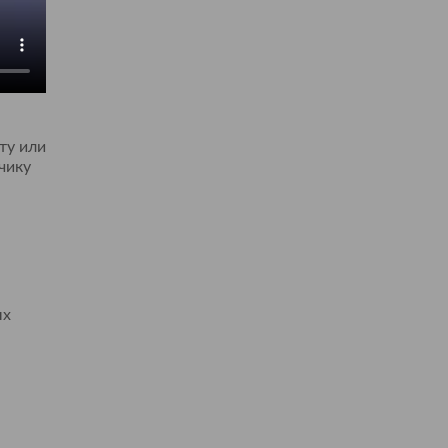
ту или
чику
.
ых