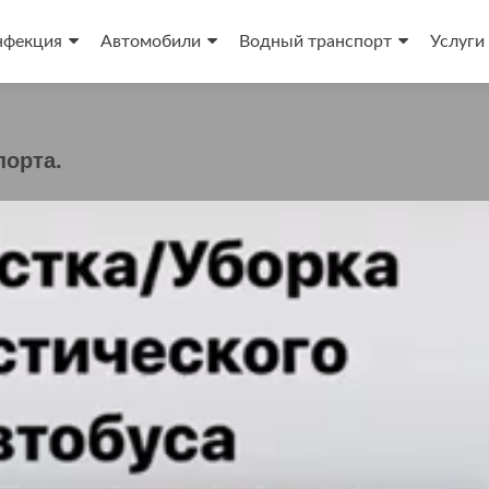
нфекция
Автомобили
Водный транспорт
Услуги
му
порта.